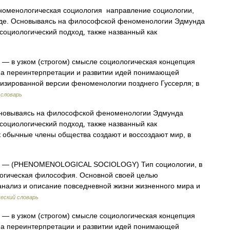
оменологическая социология направление социологии,
де. Основываясь на философской феноменологии Эдмунда
оциологический подход, также названный как
— в узком (строгом) смысле социологическая концепция
на переинтерпретации и развитии идей понимающей
гизированной версии феноменологии позднего Гуссерля; в
словарь
овываясь на философской феноменологии Эдмунда
оциологический подход, также названный как
 обычные члены общества создают и воссоздают мир, в
— (PHENOMENOLOGICAL SOCIOLOGY) Тип социологии, в
огическая философия. Основной своей целью
анализ и описание повседневной жизни жизненного мира и
еский словарь
— в узком (строгом) смысле социологическая концепция
на переинтерпретации и развитии идей понимающей