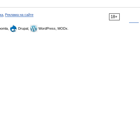
ка
,
Реклама на сайте
18+
omla,
Drupal,
WordPress, MODx.