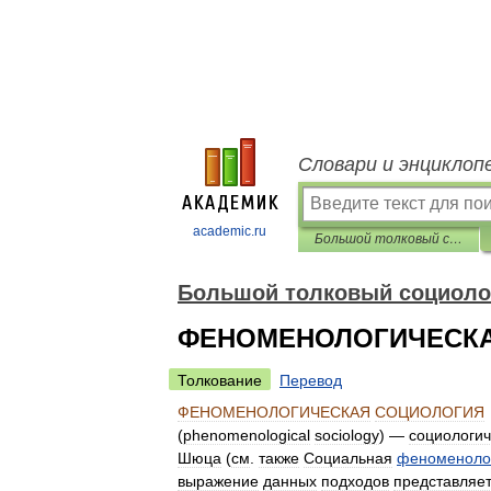
Словари и энциклоп
academic.ru
Большой толковый социологический словарь
Большой толковый социоло
ФЕНОМЕНОЛОГИЧЕСК
Толкование
Перевод
ФЕНОМЕНОЛОГИЧЕСКАЯ
СОЦИОЛОГИЯ
(
phenomenological
sociology
) —
социологич
Шюца
(
см
.
также
Социальная
феноменоло
выражение
данных
подходов
представляе