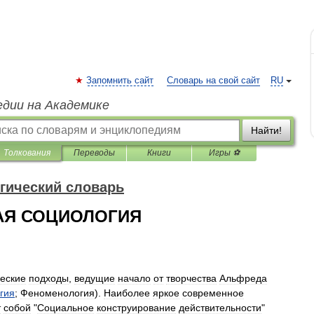
Запомнить сайт
Словарь на свой сайт
RU
едии на Академике
Найти!
Толкования
Переводы
Книги
Игры ⚽
гический словарь
АЯ СОЦИОЛОГИЯ
еские
подходы
,
ведущие
начало
от
творчества
Альфреда
гия
;
Феноменология
).
Наиболее
яркое
современное
т
собой
"
Социальное
конструирование
действительности
"