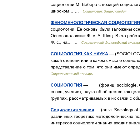
социологии М. Вебера с позиций социолог
широком… …
Социология: Энциклопедия
ФЕНОМЕНОЛОГИЧЕСКАЯ СОЦИОЛОГИЯ
социологии. Ее основы были заложены ос
Основоположник Ф. с. А. Шюц. В его раб
Ф. с., на… …
Современный философский словар
СОЦИОЛОГИЯ КАК НАУКА
— (SOCIOLOGY 
какой степени или в каком смысле социол
представление о том, что они имеют оп
Социологический словарь
СОЦИОЛОГИЯ
— (франц. sociologie, букв
слово, учение), наука об обществе как цел
группах, рассматриваемых в их связи с
Социология знания
— (англ. Sociology o
различных теоретико методологических по
интересов социологии знания входит ан