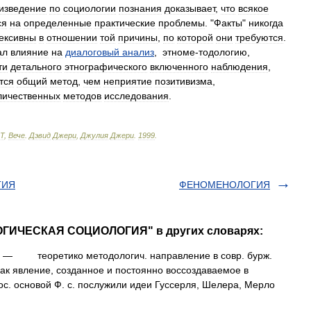
изведение
по
социологии
познания
доказывает
,
что
всякое
ся
на
определенные
практические
проблемы
. "
Факты
"
никогда
ексивны
в
отношении
той
причины
,
по
которой
они
требуются
.
ал
влияние
на
диалоговый
анализ
,
этноме
-
тодологию
,
ти
детального
этнографического
включенного
наблюдения
,
тся
общий
метод
,
чем
неприятие
позитивизма
,
личественных
методов
исследования
.
Т
,
Вече
.
Дэвид
Джери
,
Джулия
Джери
.
1999
.
ГИЯ
ФЕНОМЕНОЛОГИЯ
ОГИЧЕСКАЯ СОЦИОЛОГИЯ" в других словарях:
— теоретико методологич. направление в совр. бурж.
к явление, созданное и постоянно воссоздаваемое в
с. основой Ф. с. послужили идеи Гуссерля, Шелера, Мерло