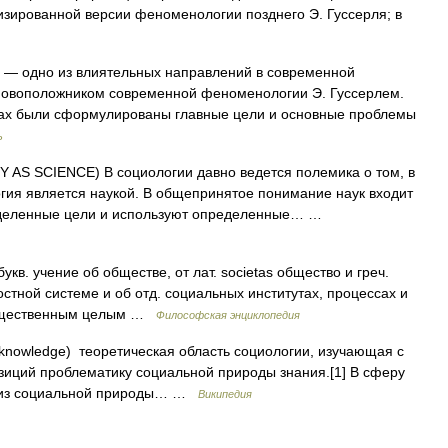
изированной версии феноменологии позднего Э. Гуссерля; в
— одно из влиятельных направлений в современной
новоположником современной феноменологии Э. Гуссерлем.
отах были сформулированы главные цели и основные проблемы
ь
AS SCIENCE) В социологии давно ведется полемика о том, в
огия является наукой. В общепринятое понимание наук входит
ределенные цели и используют определенные… …
. учение об обществе, от лат. societas общество и греч.
остной системе и об отд. социальных институтах, процессах и
 общественным целым …
Философская энциклопедия
f knowledge) теоретическая область социологии, изучающая с
зиций проблематику социальной природы знания.[1] В сферу
ализ социальной природы… …
Википедия