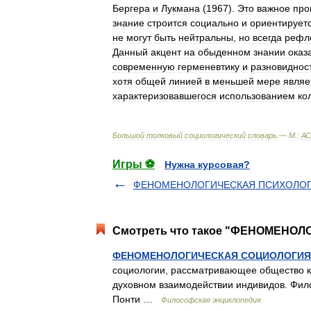
Бергера
и
Лукмана
(
1967
).
Это
важное
про
знание
строится
социально
и
ориентирует
не
могут
быть
нейтральны
,
но
всегда
рефл
Данный
акцент
на
обыденном
знании
оказ
современную
герменевтику
и
разновиднос
хотя
общей
линией
в
меньшей
мере
являе
характеризовавшегося
использованием
ко
Большой
толковый
социологический
словарь
.—
М
.
:
АС
Игры ⚽
Нужна курсовая?
ФЕНОМЕНОЛОГИЧЕСКАЯ ПСИХОЛО
Смотреть что такое "ФЕНОМЕНОЛ
ФЕНОМЕНОЛОГИЧЕСКАЯ СОЦИОЛОГИЯ
социологии, рассматривающее общество ка
духовном взаимодействии индивидов. Фило
Понти …
Философская энциклопедия